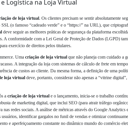
e Logística na Loja Virtual
riação de loja virtual
. Os clientes precisam se sentir absolutamente se
do SSL (o famoso “cadeado verde” e o “https://” na URL), que criptogra
al
deve seguir as melhores práticas de segurança da plataforma escolhid
tes. A conformidade com a Lei Geral de Proteção de Dados (LGPD) tamb
ara exercício de direitos pelos titulares.
-commerce. Uma
criação de loja virtual
que não planeja com cuidado a ge
acasso. A integração da loja com sistemas de cálculo de frete em tempo
arência de custos ao cliente. Da mesma forma, a definição de uma polític
e loja virtual
deve, portanto, considerar não apenas a “vitrine digital”
pós a
criação de loja virtual
e o lançamento, inicia-se o trabalho contínuo
obusta de marketing digital, que inclui SEO (para atrair tráfego orgâni
a nas redes sociais. A análise de métricas através do Google Analytics 
usuários, identificar gargalos no funil de vendas e otimizar continuam
mento e aperfeiçoamento constante no dinâmico mundo do comércio elet