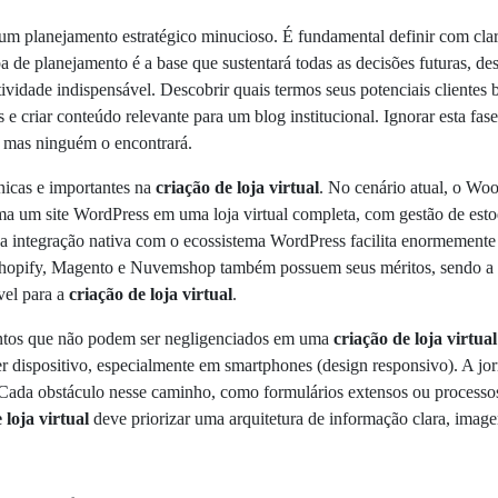
um planejamento estratégico minucioso. É fundamental definir com clare
pa de planejamento é a base que sustentará todas as decisões futuras, d
ividade indispensável. Descobrir quais termos seus potenciais clientes 
s e criar conteúdo relevante para um blog institucional. Ignorar esta fas
, mas ninguém o encontrará.
nicas e importantes na
criação de loja virtual
. No cenário atual, o W
rma um site WordPress em uma loja virtual completa, com gestão de esto
ua integração nativa com o ecossistema WordPress facilita enormemente
Shopify, Magento e Nuvemshop também possuem seus méritos, sendo a 
vel para a
criação de loja virtual
.
entos que não podem ser negligenciados em uma
criação de loja virtual
er dispositivo, especialmente em smartphones (design responsivo). A jo
. Cada obstáculo nesse caminho, como formulários extensos ou process
 loja virtual
deve priorizar uma arquitetura de informação clara, imagen