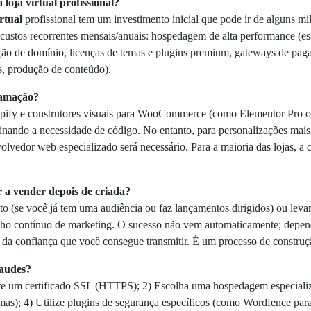
loja virtual profissional?
irtual
profissional tem um investimento inicial que pode ir de alguns mi
custos recorrentes mensais/anuais: hospedagem de alta performance (es
ação de domínio, licenças de temas e plugins premium, gateways de pag
s, produção de conteúdo).
gramação?
hopify e construtores visuais para WooCommerce (como Elementor Pro 
iminando a necessidade de código. No entanto, para personalizações mais
edor web especializado será necessário. Para a maioria das lojas, a co
 a vender depois de criada?
to (se você já tem uma audiência ou faz lançamentos dirigidos) ou leva
abalho contínuo de marketing. O sucesso não vem automaticamente; depend
 e da confiança que você consegue transmitir. É um processo de construç
raudes?
pre um certificado SSL (HTTPS); 2) Escolha uma hospedagem especiali
mas); 4) Utilize plugins de segurança específicos (como Wordfence 