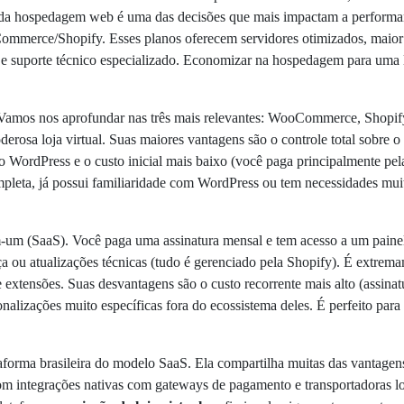
o da hospedagem web é uma das decisões que mais impactam a performan
erce/Shopify. Esses planos oferecem servidores otimizados, maior c
 e suporte técnico especializado. Economizar na hospedagem para uma lo
. Vamos nos aprofundar nas três mais relevantes: WooCommerce, Sh
osa loja virtual. Suas maiores vantagens são o controle total sobre o si
do WordPress e o custo inicial mais baixo (você paga principalmente p
mpleta, já possui familiaridade com WordPress ou tem necessidades mui
m (SaaS). Você paga uma assinatura mensal e tem acesso a um painel 
ou atualizações técnicas (tudo é gerenciado pela Shopify). É extremame
extensões. Suas desvantagens são o custo recorrente mais alto (assinat
onalizações muito específicas fora do ecossistema deles. É perfeito p
forma brasileira do modelo SaaS. Ela compartilha muitas das vantagens 
m integrações nativas com gateways de pagamento e transportadoras lo