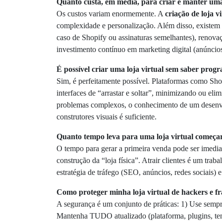
Quanto custa, em média, para criar e manter uma 
Os custos variam enormemente. A
criação de loja v
complexidade e personalização. Além disso, existem 
caso de Shopify ou assinaturas semelhantes), renov
investimento contínuo em marketing digital (anúncio
É possível criar uma loja virtual sem saber pro
Sim, é perfeitamente possível. Plataformas como S
interfaces de “arrastar e soltar”, minimizando ou el
problemas complexos, o conhecimento de um desenvolv
construtores visuais é suficiente.
Quanto tempo leva para uma loja virtual começar
O tempo para gerar a primeira venda pode ser imedia
construção da “loja física”. Atrair clientes é um tr
estratégia de tráfego (SEO, anúncios, redes sociais)
Como proteger minha loja virtual de hackers e f
A segurança é um conjunto de práticas: 1) Use sem
Mantenha TUDO atualizado (plataforma, plugins, te