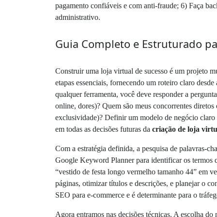
pagamento confiáveis e com anti-fraude; 6) Faça backu
administrativo.
Guia Completo e Estruturado par
Construir uma loja virtual de sucesso é um projeto m
etapas essenciais, fornecendo um roteiro claro desde 
qualquer ferramenta, você deve responder a pergunta
online, dores)? Quem são meus concorrentes diretos e
exclusividade)? Definir um modelo de negócio claro 
em todas as decisões futuras da
criação de loja virt
Com a estratégia definida, a pesquisa de palavras-ch
Google Keyword Planner para identificar os termos 
“vestido de festa longo vermelho tamanho 44” em vez 
páginas, otimizar títulos e descrições, e planejar o c
SEO para e-commerce e é determinante para o tráfego
Agora entramos nas decisões técnicas. A escolha do n