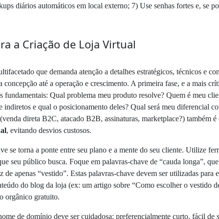
ps diários automáticos em local externo; 7) Use senhas fortes e, se pos
a a Criação de Loja Virtual
ultifacetado que demanda atenção a detalhes estratégicos, técnicos e co
a concepção até a operação e crescimento. A primeira fase, e a mais crít
s fundamentais: Qual problema meu produto resolve? Quem é meu client
 indiretos e qual o posicionamento deles? Qual será meu diferencial co
(venda direta B2C, atacado B2B, assinaturas, marketplace?) também é c
ual
, evitando desvios custosos.
ave se torna a ponte entre seu plano e a mente do seu cliente. Utilize 
que seu público busca. Foque em palavras-chave de “cauda longa”, que
de apenas “vestido”. Estas palavras-chave devem ser utilizadas para es
onteúdo do blog da loja (ex: um artigo sobre “Como escolher o vestido de
 orgânico gratuito.
ome de domínio deve ser cuidadosa: preferencialmente curto, fácil de s