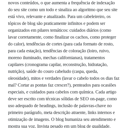
novos conteúdos, o que aumenta a frequência de indexação
do seu site como um todo e sinaliza ao algoritmo que seu site
está vivo, relevante e atualizado. Para um cabeleireiro, os
tópicos de blog são praticamente infinitos e podem ser
organizados em pilares temáticos: cuidados diários (como
lavar corretamente, como finalizar os cachos, como proteger
do calor), tendências de cortes (para cada formato de rosto,
para cada estação), tendências de coloração (loiro, ruivo,
moreno iluminado, mechas californianas), tratamentos
capilares (cronograma capilar, reconstrução, hidratação,
nutrição), saúde do couro cabeludo (caspa, queda,
oleosidade), mitos e verdades (lavar o cabelo todos os dias faz
mal? Cortar as pontas faz crescer?), penteados para ocasiões
especiais, e cuidados para cabelos com química. Cada artigo
deve ser escrito com técnicas sólidas de SEO on-page, como
uso adequado de headings, inclusão de palavras-chave no
primeiro parágrafo, meta descrição atraente, links internos e
otimização de imagens. O blog humaniza seu atendimento e
mostra sua voz. Invista pesado em um blog de qualidade.