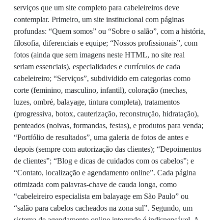
serviços que um site completo para cabeleireiros deve
contemplar. Primeiro, um site institucional com páginas
profundas: “Quem somos” ou “Sobre o salão”, com a história,
filosofia, diferenciais e equipe; “Nossos profissionais”, com
fotos (ainda que sem imagens neste HTML, no site real
seriam essenciais), especialidades e currículos de cada
cabeleireiro; “Serviços”, subdividido em categorias como
corte (feminino, masculino, infantil), coloração (mechas,
luzes, ombré, balayage, tintura completa), tratamentos
(progressiva, botox, cauterização, reconstrução, hidratação),
penteados (noivas, formandas, festas), e produtos para venda;
“Portfólio de resultados”, uma galeria de fotos de antes e
depois (sempre com autorização das clientes); “Depoimentos
de clientes”; “Blog e dicas de cuidados com os cabelos”; e
“Contato, localização e agendamento online”. Cada página
otimizada com palavras-chave de cauda longa, como
“cabeleireiro especialista em balayage em São Paulo” ou
“salão para cabelos cacheados na zona sul”. Segundo, um
sistema de agendamento online integrado é indispensável. A