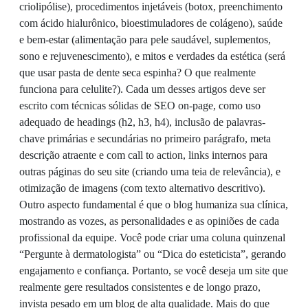
criolipólise), procedimentos injetáveis (botox, preenchimento
com ácido hialurônico, bioestimuladores de colágeno), saúde
e bem-estar (alimentação para pele saudável, suplementos,
sono e rejuvenescimento), e mitos e verdades da estética (será
que usar pasta de dente seca espinha? O que realmente
funciona para celulite?). Cada um desses artigos deve ser
escrito com técnicas sólidas de SEO on-page, como uso
adequado de headings (h2, h3, h4), inclusão de palavras-
chave primárias e secundárias no primeiro parágrafo, meta
descrição atraente e com call to action, links internos para
outras páginas do seu site (criando uma teia de relevância), e
otimização de imagens (com texto alternativo descritivo).
Outro aspecto fundamental é que o blog humaniza sua clínica,
mostrando as vozes, as personalidades e as opiniões de cada
profissional da equipe. Você pode criar uma coluna quinzenal
“Pergunte à dermatologista” ou “Dica do esteticista”, gerando
engajamento e confiança. Portanto, se você deseja um site que
realmente gere resultados consistentes e de longo prazo,
invista pesado em um blog de alta qualidade. Mais do que