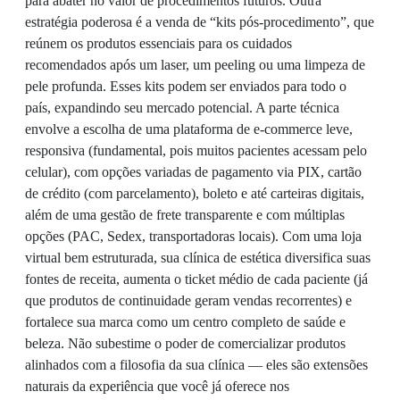
para abater no valor de procedimentos futuros. Outra
estratégia poderosa é a venda de “kits pós-procedimento”, que
reúnem os produtos essenciais para os cuidados
recomendados após um laser, um peeling ou uma limpeza de
pele profunda. Esses kits podem ser enviados para todo o
país, expandindo seu mercado potencial. A parte técnica
envolve a escolha de uma plataforma de e-commerce leve,
responsiva (fundamental, pois muitos pacientes acessam pelo
celular), com opções variadas de pagamento via PIX, cartão
de crédito (com parcelamento), boleto e até carteiras digitais,
além de uma gestão de frete transparente e com múltiplas
opções (PAC, Sedex, transportadoras locais). Com uma loja
virtual bem estruturada, sua clínica de estética diversifica suas
fontes de receita, aumenta o ticket médio de cada paciente (já
que produtos de continuidade geram vendas recorrentes) e
fortalece sua marca como um centro completo de saúde e
beleza. Não subestime o poder de comercializar produtos
alinhados com a filosofia da sua clínica — eles são extensões
naturais da experiência que você já oferece nos