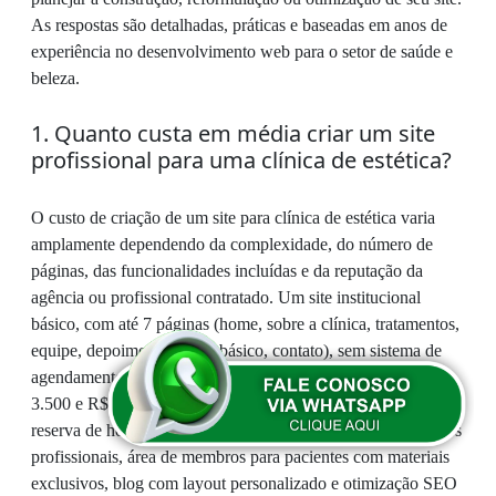
As respostas são detalhadas, práticas e baseadas em anos de
experiência no desenvolvimento web para o setor de saúde e
beleza.
1. Quanto custa em média criar um site
profissional para uma clínica de estética?
O custo de criação de um site para clínica de estética varia
amplamente dependendo da complexidade, do número de
páginas, das funcionalidades incluídas e da reputação da
agência ou profissional contratado. Um site institucional
básico, com até 7 páginas (home, sobre a clínica, tratamentos,
equipe, depoimentos, blog básico, contato), sem sistema de
agendamento online e sem loja virtual, pode custar entre R$
3.500 e R$ 7.000. Já um site completo, com sistema de
reserva de horários em tempo real integrado ao calendário dos
profissionais, área de membros para pacientes com materiais
exclusivos, blog com layout personalizado e otimização SEO